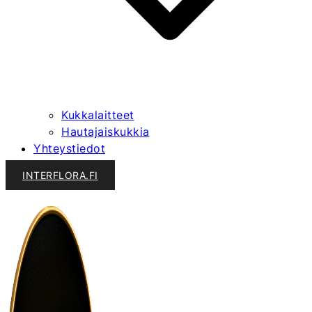
Kukkalaitteet
Hautajaiskukkia
Yhteystiedot
INTERFLORA.FI